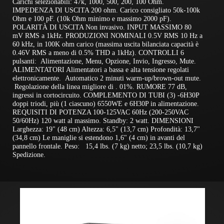
Carichi selezionabili: 47k, 1000, 500, 200, 100 Ohm.
IMPEDENZA DI USCITA 200 ohm. Carico consigliato 50k-100k
Ohm e 100 pF. (10k Ohm minimo e massimo 2000 pF).
POLARITÀ DI USCITA Non invasivo. INPUT MASSIMO 80
mV RMS a 1kHz. PRODUZIONI NOMINALI 0.5V RMS 10 Hz a
60 kHz, in 100K ohm carico (massima uscita bilanciata capacità è
0.46V RMS a meno di 0.5% THD a 1kHz). CONTROLLI 6
pulsanti: Alimentazione, Menu, Opzione, Invio, Ingresso, Mute.
ALIMENTATORI Alimentatori a bassa e alta tensione regolati
elettronicamente. Automatico 2 minuti warm-up/brown-out mute.
Regolazione della linea migliore di . 01%. RUMORE 77 dB,
ingressi in cortocircuito. COMPLEMENTO DI TUBI (3) -6H30P
doppi triodi, più (1 ciascuno) 6550WE e 6H30P in alimentazione.
REQUISITI DI POTENZA 100-125VAC 60Hz (200-250VAC
50/60Hz) 120 watt al massimo. Standby: 2 watt. DIMENSIONI
Larghezza: 19" (48 cm) Altezza: 6,5" (13,7 cm) Profondità: 13,7"
(34,8 cm) Le maniglie si estendono 1,6" (4 cm) in avanti del
pannello frontale. Peso: 15,4 lbs. (7 kg) netto; 23,5 lbs. (10,7 kg)
Spedizione.