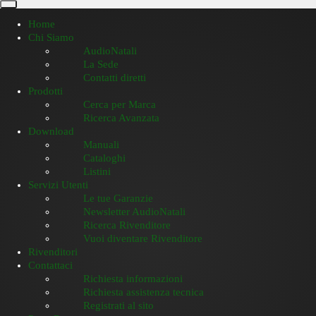
Home
Chi Siamo
AudioNatali
La Sede
Contatti diretti
Prodotti
Cerca per Marca
Ricerca Avanzata
Download
Manuali
Cataloghi
Listini
Servizi Utenti
Le tue Garanzie
Newsletter AudioNatali
Ricerca Rivenditore
Vuoi diventare Rivenditore
Rivenditori
Contattaci
Richiesta informazioni
Richiesta assistenza tecnica
Registrati al sito