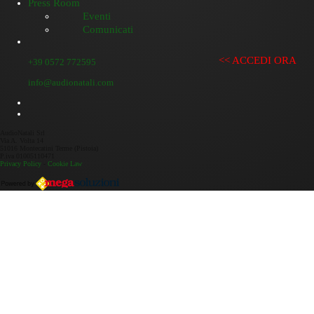
Press Room
Eventi
Comunicati
<< ACCEDI ORA
+39 0572 772595
info@audionatali.com
AudioNatali Srl
Via A. Volta 14
51016 Montecatini Terme (Pistoia)
P.iva 01005110471
Privacy Policy
-
Cookie Law