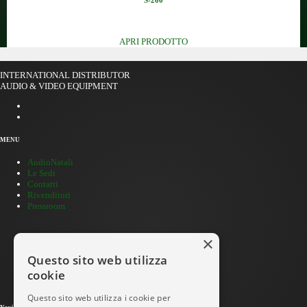
Finale stereo a stato solido (...
APRI PRODOTTO
INTERNATIONAL DISTRIBUTOR
AUDIO & VIDEO EQUIPMENT
MENU
AudioNatali
Le Sedi
Contatti
Rivenditori
Pressroom
×
Cerca per MARCA
Questo sito web utilizza
Ricerca avanzata
cookie
Area download
Servizi ai clienti
Questo sito web utilizza i cookie per