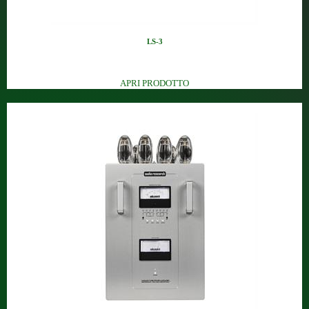
LS-3
Pre di linea a stato solido co...
APRI PRODOTTO