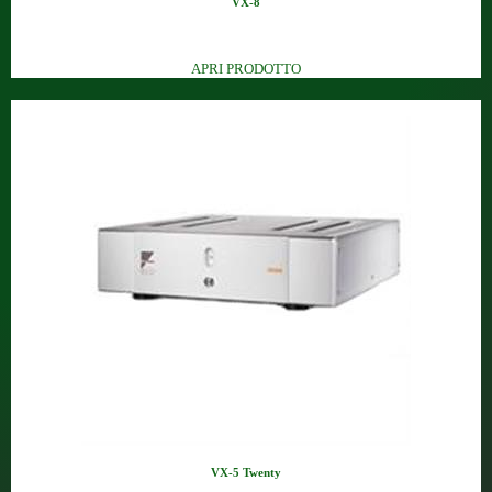
VX-8
Finale stereo a stato solido (...
APRI PRODOTTO
VX-5 Twenty