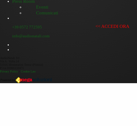
Press Room
Eventi
Comunicati
<< ACCEDI ORA
+39 0572 772595
info@audionatali.com
AudioNatali Srl
Via A. Volta 14
51016 Montecatini Terme (Pistoia)
P.iva 01005110471
Privacy Policy
-
Cookie Law