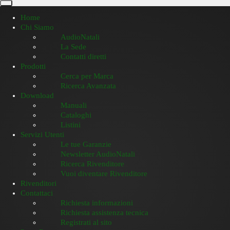
Home
Chi Siamo
AudioNatali
La Sede
Contatti diretti
Prodotti
Cerca per Marca
Ricerca Avanzata
Download
Manuali
Cataloghi
Listini
Servizi Utenti
Le tue Garanzie
Newsletter AudioNatali
Ricerca Rivenditore
Vuoi diventare Rivenditore
Rivenditori
Contattaci
Richiesta informazioni
Richiesta assistenza tecnica
Registrati al sito