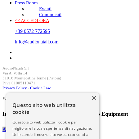
Press Room
Eventi
Comunicati
<< ACCEDI ORA
+39 0572 772595
info@audionatali.com
AudioNatali Srl
Via A. Volta 14
51016 Montecatini Terme (Pistoia)
P.iva 01005110471
Privacy Policy
-
Cookie Law
×
Questo sito web utilizza
cookie
International Distributor Audio & Video Equipment
Questo sito web utilizza i cookie per
migliorare la tua esperienza di navigazione.
Accedi al sito
Utilizzando il nostro sito web acconsenti a