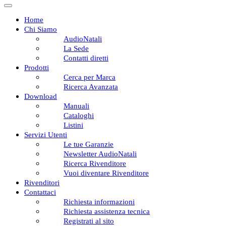
Home
Chi Siamo
AudioNatali
La Sede
Contatti diretti
Prodotti
Cerca per Marca
Ricerca Avanzata
Download
Manuali
Cataloghi
Listini
Servizi Utenti
Le tue Garanzie
Newsletter AudioNatali
Ricerca Rivenditore
Vuoi diventare Rivenditore
Rivenditori
Contattaci
Richiesta informazioni
Richiesta assistenza tecnica
Registrati al sito