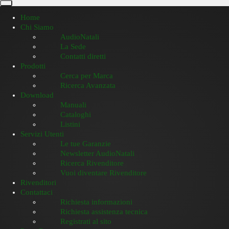
Home
Chi Siamo
AudioNatali
La Sede
Contatti diretti
Prodotti
Cerca per Marca
Ricerca Avanzata
Download
Manuali
Cataloghi
Listini
Servizi Utenti
Le tue Garanzie
Newsletter AudioNatali
Ricerca Rivenditore
Vuoi diventare Rivenditore
Rivenditori
Contattaci
Richiesta informazioni
Richiesta assistenza tecnica
Registrati al sito