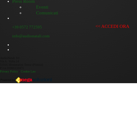
Press Room
Eventi
Comunicati
<< ACCEDI ORA
+39 0572 772595
info@audionatali.com
AudioNatali Srl
Via A. Volta 14
51016 Montecatini Terme (Pistoia)
P.iva 01005110471
Privacy Policy
-
Cookie Law