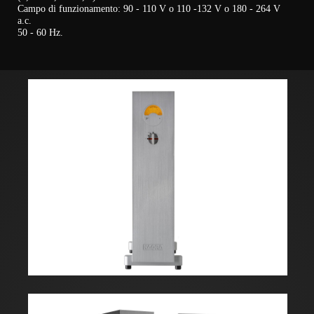
Campo di funzionamento: 90 - 110 V o 110 -132 V o 180 - 264 V
a.c.
50 - 60 Hz.