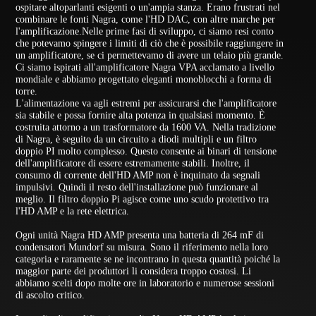
ospitare altoparlanti esigenti o un'ampia stanza. Erano frustrati nel
combinare le fonti Nagra, come l'HD DAC, con altre marche per
l'amplificazione.​ Nelle prime fasi di sviluppo, ci siamo resi conto
che potevamo spingere i limiti di ciò che è possibile raggiungere in
un amplificatore, se ci permettevamo di avere un telaio più grande.
Ci siamo ispirati all'amplificatore Nagra VPA acclamato a livello
mondiale e abbiamo progettato eleganti monoblocchi a forma di
torre.
L'alimentazione va agli estremi per assicurarsi che l'amplificatore
sia stabile e possa fornire alta potenza in qualsiasi momento. È
costruita attorno a un trasformatore da 1600 VA. Nella tradizione
di Nagra, è seguito da un circuito a diodi multipli e un filtro
doppio PI molto complesso. Questo consente ai binari di tensione
dell'amplificatore di essere estremamente stabili. Inoltre, il
consumo di corrente dell'HD AMP non è inquinato da segnali
impulsivi. Quindi il resto dell'installazione può funzionare al
meglio. Il filtro doppio Pi agisce come uno scudo protettivo tra
l'HD AMP e la rete elettrica.
Ogni unità Nagra HD AMP presenta una batteria di 264 mF di
condensatori Mundorf su misura. Sono il riferimento nella loro
categoria e raramente se ne incontrano in questa quantità poiché la
maggior parte dei produttori li considera troppo costosi. Li
abbiamo scelti dopo molte ore in laboratorio e numerose sessioni
di ascolto critico.