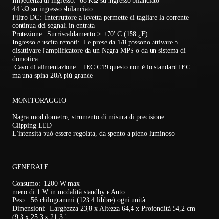
Impedenza di ingresso: 88 KΩ su ingresso bilanciato
44 kΩ su ingresso sbilanciato
Filtro DC: Interruttore a levetta permette di tagliare la corrente
continua dei segnali in entrata
Protezione: Surriscaldamento > +70' C (158 ¿F)
Ingresso e uscita remoti: Le prese da 1/8 possono attivare o
disattivare l'amplificatore da un Nagra MPS o da un sistema di
domotica
Cavo di alimentazione: IEC C19 questo non è lo standard IEC
ma una spina 20A più grande
MONITORAGGIO
Nagra modulometro, strumento di misura di precisione
Clipping LED
L'intensità può essere regolata, da spento a pieno luminoso
GENERALE
Consumo: 1200 W max
meno di 1 W in modalità standby e Auto
Peso: 56 chilogrammi (123.4 libbre) ogni unità
Dimensioni: Larghezza 23,8 x Altezza 64,4 x Profondità 54,2 cm
(9,3 x 25,3 x 21,3 )