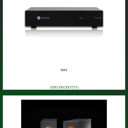
M4X
Ampliﬁcatore 4 canali 200W/ch ...
APRI PRODOTTO