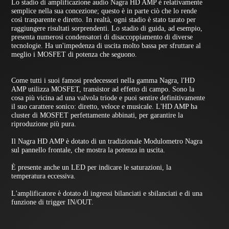
Lo stadio di amplificazione audio Nagra HD AMP è relativamente
semplice nella sua concezione; questo è in parte ciò che lo rende
così trasparente e diretto. In realtà, ogni stadio è stato tarato per
raggiungere risultati sorprendenti. Lo stadio di guida, ad esempio,
presenta numerosi condensatori di disaccoppiamento di diverse
tecnologie. Ha un'impedenza di uscita molto bassa per sfruttare al
meglio i MOSFET di potenza che seguono.
Come tutti i suoi famosi predecessori nella gamma Nagra, l'HD
AMP utilizza MOSFET, transistor ad effetto di campo. Sono la
cosa più vicina ad una valvola triode e puoi sentire definitivamente
il suo carattere sonico: diretto, veloce e musicale. L'HD AMP ha
cluster di MOSFET perfettamente abbinati, per garantire la
riproduzione più pura.
Il Nagra HD AMP è dotato di un tradizionale Modulometro Nagra
sul pannello frontale, che mostra la potenza in uscita.
È presente anche un LED per indicare le saturazioni, la
temperatura eccessiva.
L'amplificatore è dotato di ingressi bilanciati e sbilanciati e di una
funzione di trigger IN/OUT.