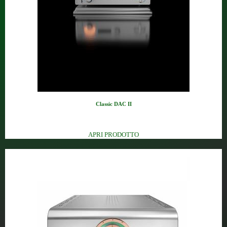
Classic DAC II
DAC HD 24bit/384Hz, DSD&DSD 2X...
APRI PRODOTTO