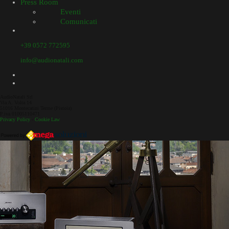
Press Room
Eventi
Comunicati
+39 0572 772595
info@audionatali.com
AudioNatali Srl
Via A. Volta 14
51016 Montecatini Terme (Pistoia)
P.iva 01005110471
Privacy Policy
-
Cookie Law