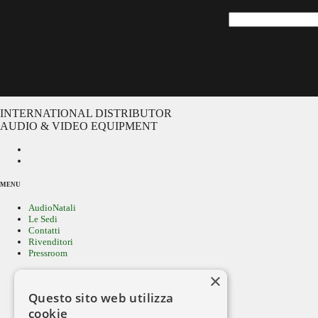
INTERNATIONAL DISTRIBUTOR
AUDIO & VIDEO EQUIPMENT
MENU
AudioNatali
Le Sedi
Contatti
Rivenditori
Pressroom
×
Questo sito web utilizza
Cerca per MARCA
cookie
Ricerca avanzata