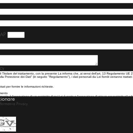
P
cy
zionare
nformativa Privacy