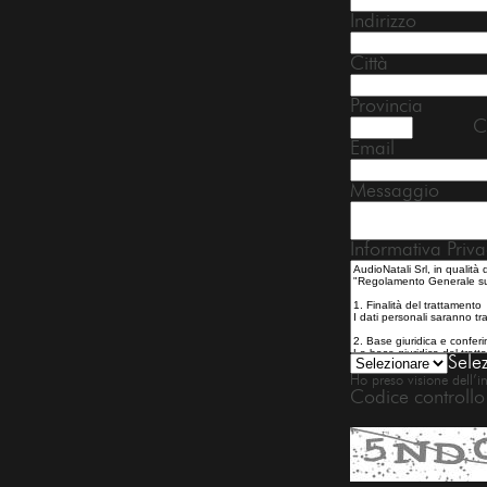
Indirizzo
Città
Provincia
CA
Email
Messaggio
Informativa Priva
Sele
Ho preso visione dell’i
Codice controllo