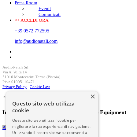
Press Room
Eventi
Comunicati
<< ACCEDI ORA
+39 0572 772595
info@audionatali.com
AudioNatali Srl
Via A. Volta 14
51016 Montecatini Terme (Pistoia)
P.iva 01005110471
Privacy Policy
-
Cookie Law
×
Questo sito web utilizza
cookie
International Distributor Audio & Video Equipment
Questo sito web utilizza i cookie per
migliorare la tua esperienza di navigazione.
Accedi al sito
Utilizzando il nostro sito web acconsenti a