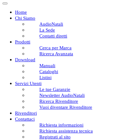
Home
Chi Siamo
AudioNatali
La Sede
Contatti diretti
Prodotti
Cerca per Marca
Ricerca Avanzata
Download
Manuali
Cataloghi
Listini
Servizi Utenti
Le tue Garanzie
Newsletter AudioNatali
Ricerca Rivenditore
Vuoi diventare Rivenditore
Rivenditori
Contattaci
Richiesta informazioni
Richiesta assistenza tecnica
Registrati al sito