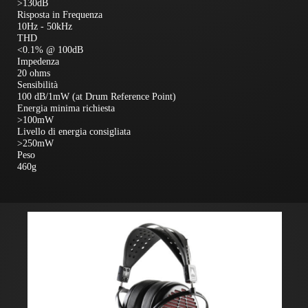
>130dB
Risposta in Frequenza
10Hz - 50kHz
THD
<0.1% @ 100dB
Impedenza
20 ohms
Sensibilità
100 dB/1mW (at Drum Reference Point)
Energia minima richiesta
>100mW
Livello di energia consigliata
>250mW
Peso
460g