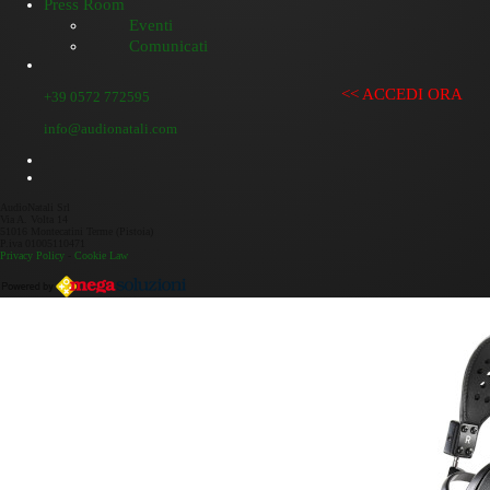
Press Room
Eventi
Comunicati
<< ACCEDI ORA
+39 0572 772595
info@audionatali.com
AudioNatali Srl
Via A. Volta 14
51016 Montecatini Terme (Pistoia)
P.iva 01005110471
Privacy Policy
-
Cookie Law