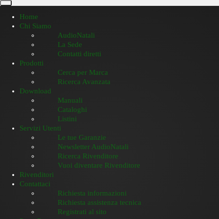
Home
Chi Siamo
AudioNatali
La Sede
Contatti diretti
Prodotti
Cerca per Marca
Ricerca Avanzata
Download
Manuali
Cataloghi
Listini
Servizi Utenti
Le tue Garanzie
Newsletter AudioNatali
Ricerca Rivenditore
Vuoi diventare Rivenditore
Rivenditori
Contattaci
Richiesta informazioni
Richiesta assistenza tecnica
Registrati al sito