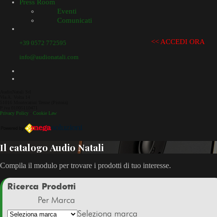
Press Room
Eventi
Comunicati
<< ACCEDI ORA
+39 0572 772595
info@audionatali.com
AudioNatali Srl
Via A. Volta 14
51016 Montecatini Terme (Pistoia)
P.iva 01005110471
Privacy Policy
-
Cookie Law
Il catalogo Audio Natali
Compila il modulo per trovare i prodotti di tuo interesse.
Ricerca Prodotti
Per Marca
Seleziona marca