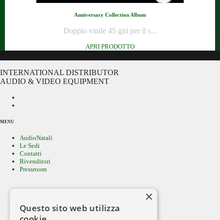
Anniversary Collection Album
Doppio vinile 45 giri per il s...
APRI PRODOTTO
INTERNATIONAL DISTRIBUTOR
AUDIO & VIDEO EQUIPMENT
MENU
AudioNatali
Le Sedi
Contatti
Rivenditori
Pressroom
×
Cerca per MARCA
Questo sito web utilizza
Ricerca avanzata
cookie
Area download