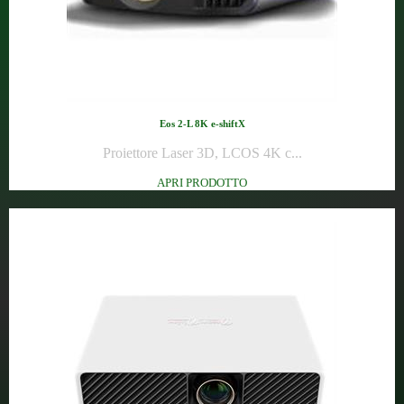
Eos 2-L 8K e-shiftX
Proiettore Laser 3D, LCOS 4K c...
APRI PRODOTTO