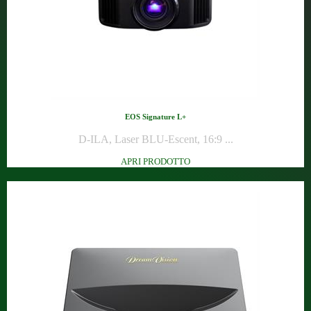
EOS Signature L+
D-ILA, Laser BLU-Escent, 16:9 ...
APRI PRODOTTO