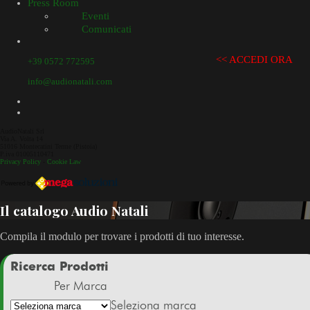
Press Room
Eventi
Comunicati
<< ACCEDI ORA
+39 0572 772595
info@audionatali.com
AudioNatali Srl
Via A. Volta 14
51016 Montecatini Terme (Pistoia)
P.iva 01005110471
Privacy Policy
-
Cookie Law
Il catalogo Audio Natali
Compila il modulo per trovare i prodotti di tuo interesse.
Ricerca Prodotti
Per Marca
Seleziona marca