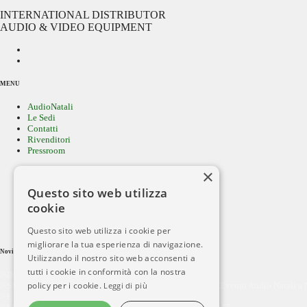
INTERNATIONAL DISTRIBUTOR
AUDIO & VIDEO EQUIPMENT
MENU
AudioNatali
Le Sedi
Contatti
Rivenditori
Pressroom
×
Questo sito web utilizza
Cerca per MARCA
cookie
Ricerca avanzata
Area download
Servizi ai clienti
Questo sito web utilizza i cookie per
migliorare la tua esperienza di navigazione.
Novità Recenti
Utilizzando il nostro sito web acconsenti a
tutti i cookie in conformità con la nostra
> IKIGAI Audio arriva in Italia con Audio Natali
policy per i cookie.
> SI AUDIO & Audio Natali - Venerdì e Sabato 10-11 aprile Evento Audio Natali a 
Leggi di più
> Evento Tuscan Audio Summit - Winter Edition dCS DAY