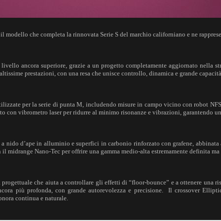
il modello che completa la rinnovata Serie S del marchio californiano e ne rapprese
livello ancora superiore, grazie a un progetto completamente aggiornato nella strut
 altissime prestazioni, con una resa che unisce controllo, dinamica e grande capacità
ilizzate per la serie di punta M, includendo misure in campo vicino con robot NFS 
cato con vibrometro laser per ridurre al minimo risonanze e vibrazioni, garantendo un
ido d’ape in alluminio e superfici in carbonio rinforzato con grafene, abbinata a c
n il midrange Nano‑Tec per offrire una gamma medio‑alta estremamente definita ma sem
 progettuale che aiuta a controllare gli effetti di “floor‑bounce” e a ottenere una 
ncora più profonda, con grande autorevolezza e precisione. Il crossover Elli
sonora continua e naturale.