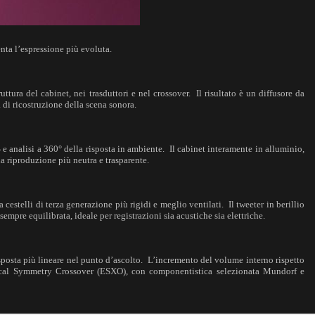
nta l’espressione più evoluta.
tura del cabinet, nei trasduttori e nel crossover. Il risultato è un diffusore da
 di ricostruzione della scena sonora.
e analisi a 360° della risposta in ambiente. Il cabinet interamente in alluminio,
a riproduzione più neutra e trasparente.
estelli di terza generazione più rigidi e meglio ventilati. Il tweeter in berillio
pre equilibrata, ideale per registrazioni sia acustiche sia elettriche.
risposta più lineare nel punto d’ascolto. L’incremento del volume interno rispetto
ptical Symmetry Crossover (ESXO), con componentistica selezionata Mundorf e