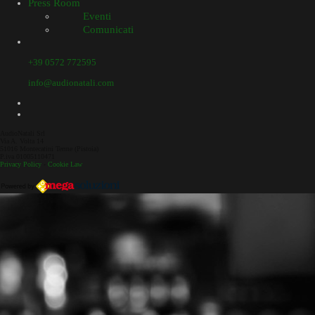
Press Room
Eventi
Comunicati
+39 0572 772595
info@audionatali.com
AudioNatali Srl
Via A. Volta 14
51016 Montecatini Terme (Pistoia)
P.iva 01005110471
Privacy Policy
-
Cookie Law