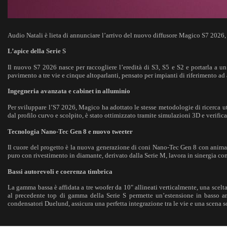
Audio Natali è lieta di annunciare l’arrivo del nuovo diffusore Magico S7 2026, 
L’apice della Serie S
Il nuovo S7 2026 nasce per raccogliere l’eredità di S3, S5 e S2 e portarla a un 
pavimento a tre vie e cinque altoparlanti, pensato per impianti di riferimento ad
Ingegneria avanzata e cabinet in alluminio
Per sviluppare l’S7 2026, Magico ha adottato le stesse metodologie di ricerca ut
dal profilo curvo e scolpito, è stato ottimizzato tramite simulazioni 3D e verifi
Tecnologia Nano‑Tec Gen 8 e nuovo tweeter
Il cuore del progetto è la nuova generazione di coni Nano‑Tec Gen 8 con anima a n
puro con rivestimento in diamante, derivato dalla Serie M, lavora in sinergia co
Bassi autorevoli e coerenza timbrica
La gamma bassa è affidata a tre woofer da 10" allineati verticalmente, una scelta
al precedente top di gamma della Serie S permette un’estensione in basso a
condensatori Duelund, assicura una perfetta integrazione tra le vie e una scena 